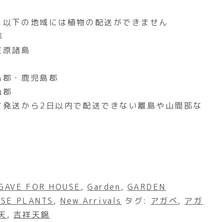
り以下の地域には植物の配送ができません
郡
笠原諸島
島郡・鹿児島郡
山郡
て発送から2日以内で配送できない離島や山間部な
GAVE FOR HOUSE
,
Garden
,
GARDEN
SE PLANTS
,
New Arrivals
タグ:
アガベ
,
アガ
天
,
吉祥天錦