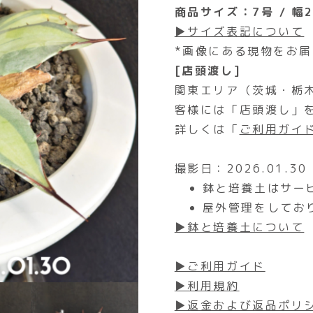
商品サイズ：7号 / 幅2
▶サイズ表記について
*画像にある現物をお
[店頭渡し]
関東エリア（茨城・栃
客様には「店頭渡し」
詳しくは「
ご利用ガイ
撮影日：2026.01.30
鉢と培養土はサー
屋外管理をしてお
▶鉢と培養土について
▶ご利用ガイド
▶利用規約
▶返金および返品ポリ