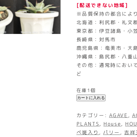
[配送できない地域]
※品質保持の都合によ
北海道：利尻郡・礼文
東京都：伊豆諸島・小
長崎県：対馬市
鹿児島県：奄美市・大
沖縄県：島尻郡・八重
その他：通常時におい
ど
在庫1個
カートに入れる
カテゴリー:
AGAVE
,
A
PLANTS
,
House
,
HOU
ベ斑入り
,
パリー
,
吉祥