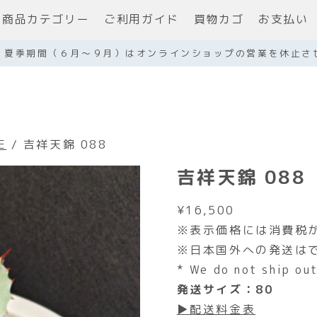
商品カテゴリー
ご利用ガイド
買物カゴ
お支払い
】夏季期間（６月～９月）はオンラインショップの営業を休止さ
E
/ 吉祥天錦 088
吉祥天錦 088
¥
16,500
※表示価格には消費税
※日本国外への発送は
* We do not ship ou
発送サイズ：80
▶配送料金表