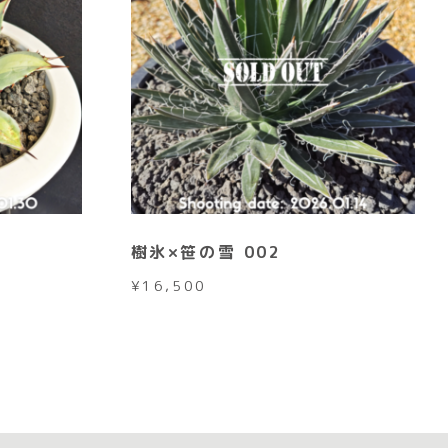
樹氷×笹の雪 002
¥
16,500