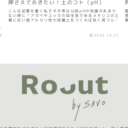
押さえておきたい！土のコト（pH）
こんな記事を書く私ですが実は以前pHの知識があまり
ない頃に「アガベやユッカの自生地であるメキシコの土
を
壌に近い強アルカリ性の培養土をつくれば良く育つんじ
く
ゃないか」と考え失敗したことがあるのですメキシコ
ガ
の...
「
28
2025.10.27