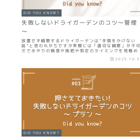
DID YOU KNOW?
失敗しないドライガーデンのコツ～管理
～
放置せず観察するドライガーデンは“手間をかけない
庭”と思われがちですが実際には「適切な観察」が不
欠で水やりの頻度や施肥や剪定のタイミングを見極め
ことで植物は健やかに育ちます防草対策防草対策も維
2025.10.
管...
DID YOU KNOW?