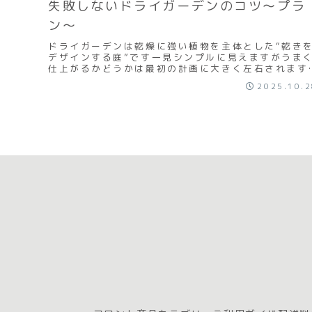
失敗しないドライガーデンのコツ～プラ
ン～
ドライガーデンは乾燥に強い植物を主体とした“乾き
デザインする庭”です一見シンプルに見えますがうま
仕上がるかどうかは最初の計画に大きく左右されます
ーデニングとして楽しみながらお庭をつくる場合も庭
2025.10.
づ...