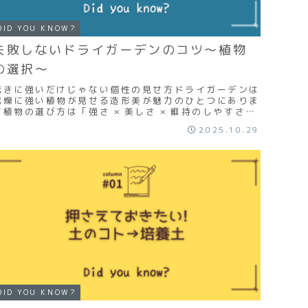
DID YOU KNOW?
失敗しないドライガーデンのコツ～植物
の選択～
乾きに強いだけじゃない個性の見せ方ドライガーデンは
乾燥に強い植物が見せる造形美が魅力のひとつにありま
す植物の選び方は「強さ × 美しさ × 維持のしやすさ」
を基準に「耐乾性」「耐寒性」「形態美」「維持...
2025.10.29
DID YOU KNOW?