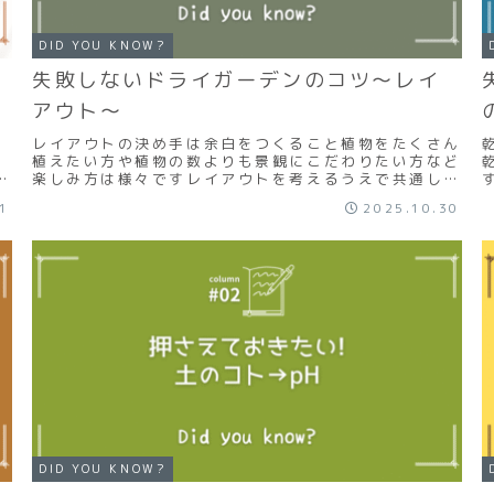
DID YOU KNOW?
失敗しないドライガーデンのコツ～レイ
アウト～
レイアウトの決め手は余白をつくること植物をたくさん
可
植えたい方や植物の数よりも景観にこだわりたい方など
る
楽しみ方は様々ですレイアウトを考えるうえで共通して
持
押さえて頂きたいのが「余白をつくる」ということで
31
2025.10.30
す...
DID YOU KNOW?