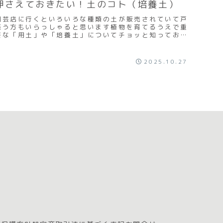
押さえておきたい！土のコト（培養土）
園芸店に行くといろいろな種類の土が販売されていて戸
惑う方もいらっしゃると思います植物を育てるうえで重
要な「用土」や「培養土」についてチョッと知っておき
ましょう用土や培養土とは植物を育てるための土は
用...
2025.10.27