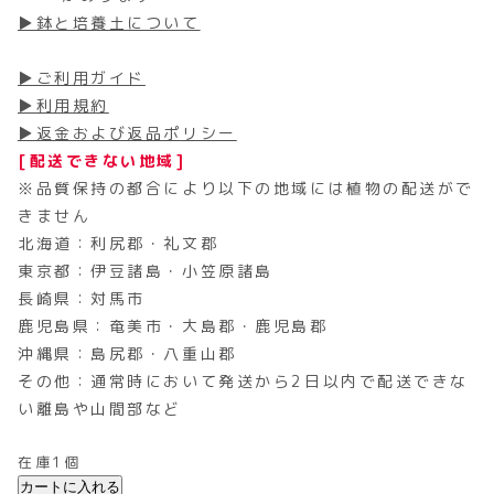
▶鉢と培養土について
▶ご利用ガイド
▶利用規約
▶返金および返品ポリシー
[配送できない地域]
※品質保持の都合により以下の地域には植物の配送がで
きません
北海道：利尻郡・礼文郡
東京都：伊豆諸島・小笠原諸島
長崎県：対馬市
鹿児島県：奄美市・大島郡・鹿児島郡
沖縄県：島尻郡・八重山郡
その他：通常時において発送から2日以内で配送できな
い離島や山間部など
在庫1個
カートに入れる