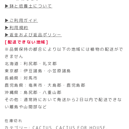
▶鉢と培養土について
▶ご利用ガイド
▶利用規約
▶返金および返品ポリシー
[配送できない地域]
※品質保持の都合により以下の地域には植物の配送がで
きません
北海道：利尻郡・礼文郡
東京都：伊豆諸島・小笠原諸島
長崎県：対馬市
鹿児島県：奄美市・大島郡・鹿児島郡
沖縄県：島尻郡・八重山郡
その他：通常時において発送から2日以内で配送できな
い離島や山間部など
在庫切れ
カテゴリー:
CACTUS
,
CACTUS FOR HOUSE
,