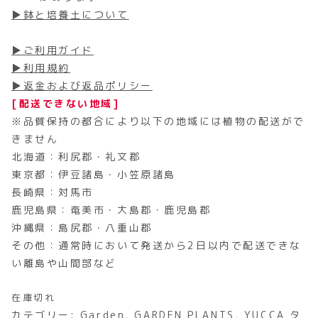
▶鉢と培養土について
▶ご利用ガイド
▶利用規約
▶返金および返品ポリシー
[配送できない地域]
※品質保持の都合により以下の地域には植物の配送がで
きません
北海道：利尻郡・礼文郡
東京都：伊豆諸島・小笠原諸島
長崎県：対馬市
鹿児島県：奄美市・大島郡・鹿児島郡
沖縄県：島尻郡・八重山郡
その他：通常時において発送から2日以内で配送できな
い離島や山間部など
在庫切れ
カテゴリー:
Garden
,
GARDEN PLANTS
,
YUCCA
タ