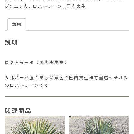
グ:
ユッカ
,
ロストラータ
,
国内実生
説明
説明
ロストラータ（国内実生株）
シルバーが強く美しい葉色の国内実生株で当店イチオシ
のロストラータです
関連商品