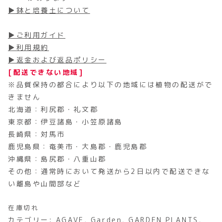
▶鉢と培養土について
▶ご利用ガイド
▶利用規約
▶返金および返品ポリシー
[配送できない地域]
※品質保持の都合により以下の地域には植物の配送がで
きません
北海道：利尻郡・礼文郡
東京都：伊豆諸島・小笠原諸島
長崎県：対馬市
鹿児島県：奄美市・大島郡・鹿児島郡
沖縄県：島尻郡・八重山郡
その他：通常時において発送から2日以内で配送できな
い離島や山間部など
在庫切れ
カテゴリー:
AGAVE
,
Garden
,
GARDEN PLANTS
,