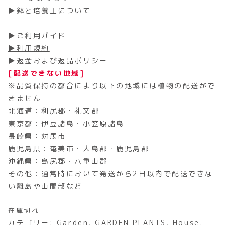
▶鉢と培養土について
▶ご利用ガイド
▶利用規約
▶返金および返品ポリシー
[配送できない地域]
※品質保持の都合により以下の地域には植物の配送がで
きません
北海道：利尻郡・礼文郡
東京都：伊豆諸島・小笠原諸島
長崎県：対馬市
鹿児島県：奄美市・大島郡・鹿児島郡
沖縄県：島尻郡・八重山郡
その他：通常時において発送から2日以内で配送できな
い離島や山間部など
在庫切れ
カテゴリー:
Garden
,
GARDEN PLANTS
,
House
,