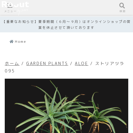
メニュー
検索
【重要なお知らせ】夏季期間（６月～９月）はオンラインショップの営
業を休止させて頂いております
Home
ホーム
/
GARDEN PLANTS
/
ALOE
/ ストリアツラ
095