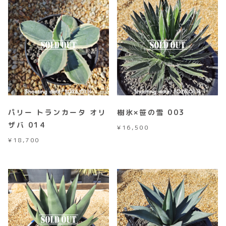
パリー トランカータ オリ
樹氷×笹の雪 003
ザバ 014
¥
16,500
¥
18,700