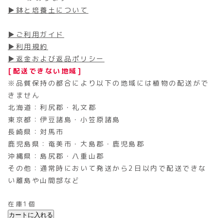
▶鉢と培養土について
▶ご利用ガイド
▶利用規約
▶返金および返品ポリシー
[配送できない地域]
※品質保持の都合により以下の地域には植物の配送がで
きません
北海道：利尻郡・礼文郡
東京都：伊豆諸島・小笠原諸島
長崎県：対馬市
鹿児島県：奄美市・大島郡・鹿児島郡
沖縄県：島尻郡・八重山郡
その他：通常時において発送から2日以内で配送できな
い離島や山間部など
在庫1個
カートに入れる