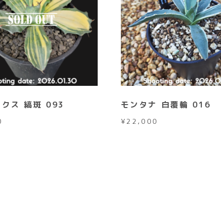
クス 縞斑 093
モンタナ 白覆輪 016
0
¥
22,000